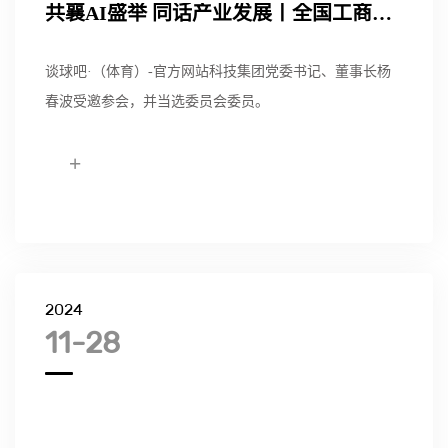
共襄AI盛举 同话产业发展丨全国工商联人工智能委员会成立，谈球吧·（体育）-官方网站董事长杨春波受聘委员
谈球吧·（体育）-官方网站科技集团党委书记、董事长杨
春波受邀参会，并当选委员会委员。
+
2024
11-28