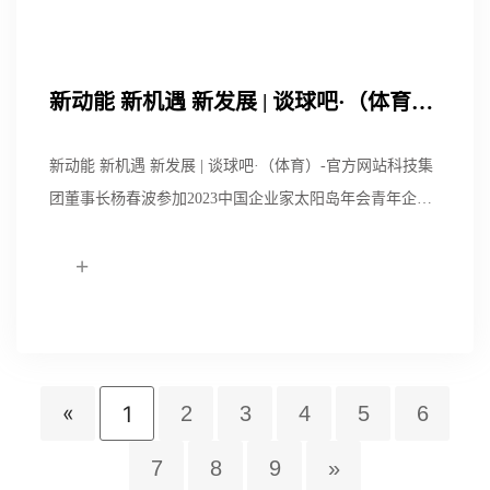
新动能 新机遇 新发展 | 谈球吧·（体育）-官方网站科技集团董事长杨春波参加2023中国企业家太阳岛年会青年企业家创新发展论坛并发表重要讲话
新动能 新机遇 新发展 | 谈球吧·（体育）-官方网站科技集
团董事长杨春波参加2023中国企业家太阳岛年会青年企业
家创新发展论坛并发表重要讲话
+
«
1
2
3
4
5
6
7
8
9
»