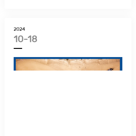
2024
10-18