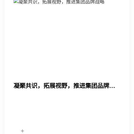
凝聚共识，拓展视野，推进集团品牌战略
+