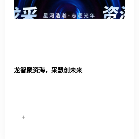
龙智聚资海，采慧创未来
+