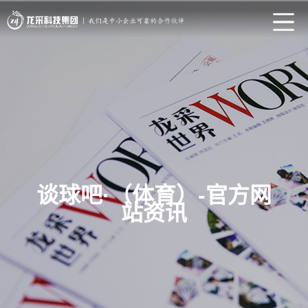
谈球吧·（体育）-官方网
站资讯