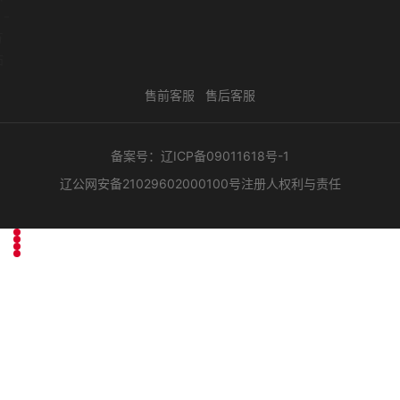
售前客服 售后客服
备案号：
辽ICP备09011618号-1
辽公网安备21029602000100号
注册人权利与责任