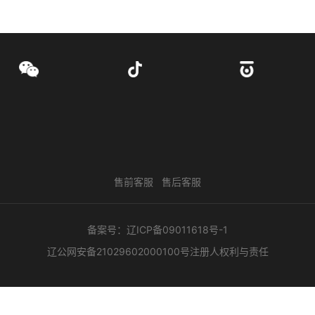
企业在做网络营销的时候需要注意些什么？
售前客服 售后客服
备案号：
辽ICP备09011618号-1
辽公网安备21029602000100号
注册人权利与责任