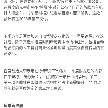
6月8日，在成立463天后，百度控股的集度汽车有限公司，
在百度的元宇宙APP“希壤”中对外公布了自己的首款汽车机
器人概念车。《华夏时报》记者从百度方面了解到，这款车
预计将在2023年量产交付。
下场造车是百度加速自动驾驶商业化的一个重要途径。在这
背后，除了其造车进展时刻牵动资本市场神经外，包括自动
驾驶在内的人工智能商业化落地也是百度实现自身转型的重
要路径。
百度创始人李彦宏在今年5月下旬发布一季度财报后的内部
信中曾称，“微观层面，百度的第一增长曲线承压，第二、
第三增长曲线在整体收入结构中的占比亟需提升。”而自动
驾驶就是百度划定的第三增长曲线。
造车新进展