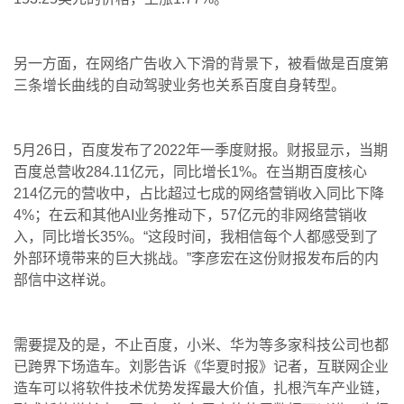
另一方面，在网络广告收入下滑的背景下，被看做是百度第
三条增长曲线的自动驾驶业务也关系百度自身转型。
5月26日，百度发布了2022年一季度财报。财报显示，当期
百度总营收284.11亿元，同比增长1%。在当期百度核心
214亿元的营收中，占比超过七成的网络营销收入同比下降
4%；在云和其他AI业务推动下，57亿元的非网络营销收
入，同比增长35%。“这段时间，我相信每个人都感受到了
外部环境带来的巨大挑战。”李彦宏在这份财报发布后的内
部信中这样说。
需要提及的是，不止百度，小米、华为等多家科技公司也都
已跨界下场造车。刘影告诉《华夏时报》记者，互联网企业
造车可以将软件技术优势发挥最大价值，扎根汽车产业链，