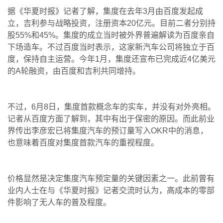
据《华夏时报》记者了解，集度在去年3月由百度发起成
立，吉利参与战略投资，注册资本20亿元。目前二者分别持
股55%和45%。集度的成立当时被外界普遍解读为百度亲自
下场造车。不过百度当时表示，这家新汽车公司将独立于百
度，保持自主运营。今年1月，集度还宣布已完成近4亿美元
的A轮融资，由百度和吉利共同增持。
不过，6月8日，集度首款概念车的实车，并没有对外亮相。
记者从百度方面了解到，其中有出于保密的原因。而此前业
界传出李彦宏已将集度汽车的预订量写入OKR中的消息，
也意味着百度对集度首款汽车的重视程度。
价格显然是决定集度汽车预定量的关键因素之一。此前曾有
业内人士在与《华夏时报》记者交流时认为，高成本的零部
件影响了无人车的普及程度。