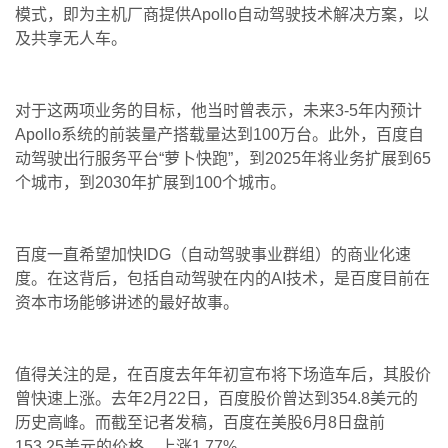
模式，即为主机厂商提供Apollo自动驾驶技术解决方案，以
及共享无人车。
对于这两项业务的目标，他当时曾表示，未来3-5年内预计
Apollo系统的前装量产搭载量达到100万台。此外，百度自
动驾驶出行服务平台“萝卜快跑”，到2025年将业务扩展到65
个城市，到2030年扩展到100个城市。
百度一直希望加快IDG（自动驾驶事业群组）的商业化速
度。在这背后，包括自动驾驶在内的AI技术，是百度目前在
资本市场能够讲述的最好故事。
值得关注的是，在百度去年年初宣布将下场造车后，其股价
曾快速上涨。去年2月22日，百度股价曾达到354.8美元的
历史高峰。而截至记者发稿，百度在美股6月8日盘前
153.25美元的价格，上涨1.77%。